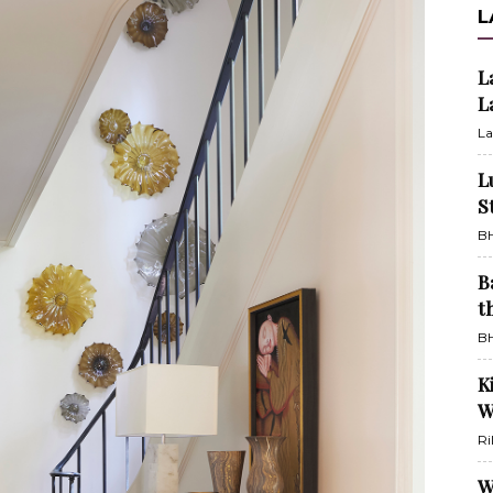
L
L
L
La
L
S
BH
B
t
BH
K
W
Ri
W